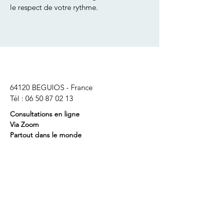
le respect de votre rythme.
64120 BEGUIOS - France
Tél :
06 50 87 02 13
Consultations en ligne
Via Zoom
Partout dans le monde
Tarifs des séances
(
environ
1 heure)
:
(prise en charge
partielle par certaines mutuelles).
Individuelle : 80 euros
Politique de cookies