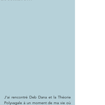
J’ai rencontré Deb Dana et la Théorie 
Polyvagale à un moment de ma vie où 