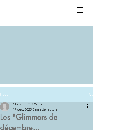
Post
Christel FOURNIER
17 déc. 2025
3 min de lecture
Les "Glimmers de
décembre...